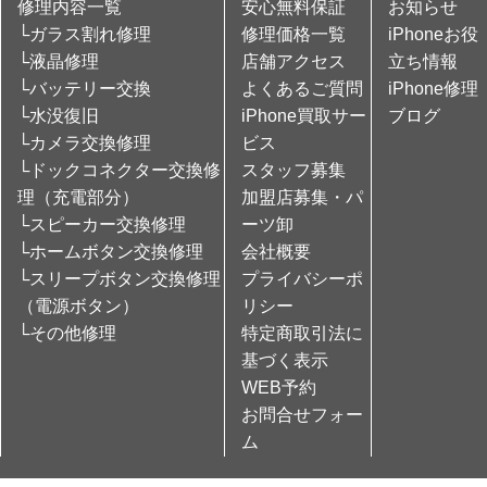
修理内容一覧
安心無料保証
お知らせ
└ガラス割れ修理
修理価格一覧
iPhoneお役
└液晶修理
店舗アクセス
立ち情報
└バッテリー交換
よくあるご質問
iPhone修理
└水没復旧
iPhone買取サー
ブログ
└カメラ交換修理
ビス
└ドックコネクター交換修
スタッフ募集
理（充電部分）
加盟店募集・パ
└スピーカー交換修理
ーツ卸
└ホームボタン交換修理
会社概要
└スリープボタン交換修理
プライバシーポ
（電源ボタン）
リシー
└その他修理
特定商取引法に
基づく表示
WEB予約
お問合せフォー
ム