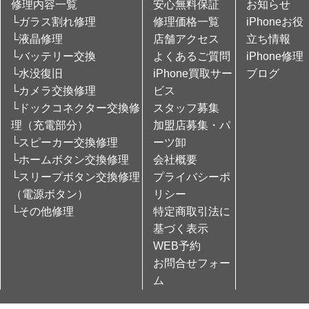
修理内容一覧
安心無料保証
お知らせ
└ガラス割れ修理
修理価格一覧
iPhoneお役
└液晶修理
店舗アクセス
立ち情報
└バッテリー交換
よくあるご質問
iPhone修理
└水没復旧
iPhone買取サー
ブログ
└カメラ交換修理
ビス
└ドックコネクター交換修
スタッフ募集
理（充電部分）
加盟店募集・パ
└スピーカー交換修理
ーツ卸
└ホームボタン交換修理
会社概要
└スリープボタン交換修理
プライバシーポ
（電源ボタン）
リシー
└その他修理
特定商取引法に
基づく表示
WEB予約
お問合せフォー
ム