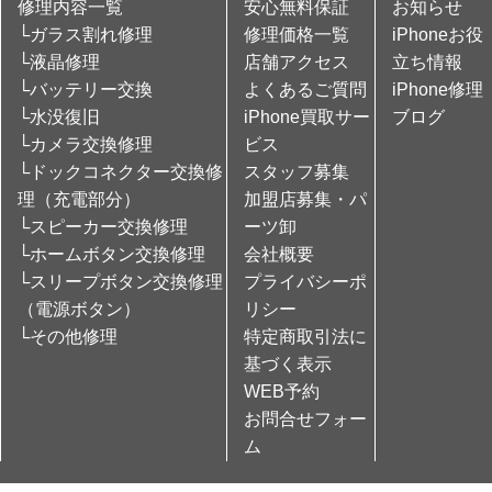
修理内容一覧
安心無料保証
お知らせ
└ガラス割れ修理
修理価格一覧
iPhoneお役
└液晶修理
店舗アクセス
立ち情報
└バッテリー交換
よくあるご質問
iPhone修理
└水没復旧
iPhone買取サー
ブログ
└カメラ交換修理
ビス
└ドックコネクター交換修
スタッフ募集
理（充電部分）
加盟店募集・パ
└スピーカー交換修理
ーツ卸
└ホームボタン交換修理
会社概要
└スリープボタン交換修理
プライバシーポ
（電源ボタン）
リシー
└その他修理
特定商取引法に
基づく表示
WEB予約
お問合せフォー
ム