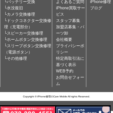
└バッテリー交換
よくあるご質問
iPhone修理
└水没復旧
iPhone買取サー
ブログ
└カメラ交換修理
ビス
└ドックコネクター交換修
スタッフ募集
理（充電部分）
加盟店募集・パ
└スピーカー交換修理
ーツ卸
└ホームボタン交換修理
会社概要
└スリープボタン交換修理
プライバシーポ
（電源ボタン）
リシー
└その他修理
特定商取引法に
基づく表示
WEB予約
お問合せフォー
ム
Copyright © iPhone修理のCare Mobile All rights Reserved.