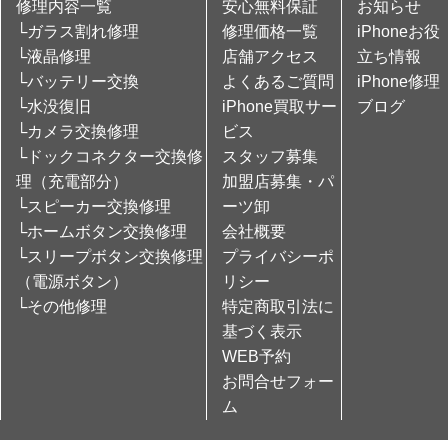
修理内容一覧
安心無料保証
お知らせ
└ガラス割れ修理
修理価格一覧
iPhoneお役
└液晶修理
店舗アクセス
立ち情報
└バッテリー交換
よくあるご質問
iPhone修理
└水没復旧
iPhone買取サー
ブログ
└カメラ交換修理
ビス
└ドックコネクター交換修
スタッフ募集
理（充電部分）
加盟店募集・パ
└スピーカー交換修理
ーツ卸
└ホームボタン交換修理
会社概要
└スリープボタン交換修理
プライバシーポ
（電源ボタン）
リシー
└その他修理
特定商取引法に
基づく表示
WEB予約
お問合せフォー
ム