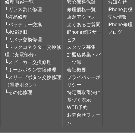
修理内容一覧
安心無料保証
お知らせ
└ガラス割れ修理
修理価格一覧
iPhoneお役
└液晶修理
店舗アクセス
立ち情報
└バッテリー交換
よくあるご質問
iPhone修理
└水没復旧
iPhone買取サー
ブログ
└カメラ交換修理
ビス
└ドックコネクター交換修
スタッフ募集
理（充電部分）
加盟店募集・パ
└スピーカー交換修理
ーツ卸
└ホームボタン交換修理
会社概要
└スリープボタン交換修理
プライバシーポ
（電源ボタン）
リシー
└その他修理
特定商取引法に
基づく表示
WEB予約
お問合せフォー
ム