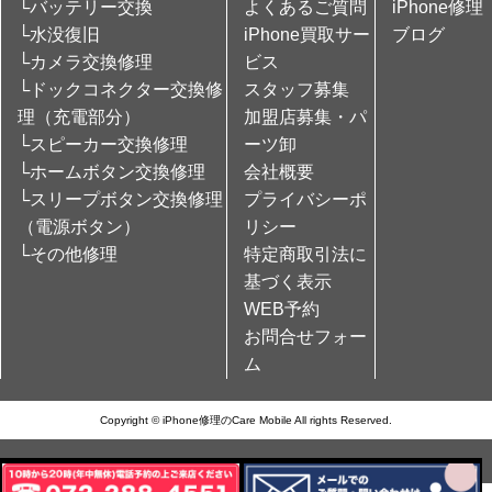
└バッテリー交換
よくあるご質問
iPhone修理
└水没復旧
iPhone買取サー
ブログ
└カメラ交換修理
ビス
└ドックコネクター交換修
スタッフ募集
理（充電部分）
加盟店募集・パ
└スピーカー交換修理
ーツ卸
└ホームボタン交換修理
会社概要
└スリープボタン交換修理
プライバシーポ
（電源ボタン）
リシー
└その他修理
特定商取引法に
基づく表示
WEB予約
お問合せフォー
ム
Copyright © iPhone修理のCare Mobile All rights Reserved.