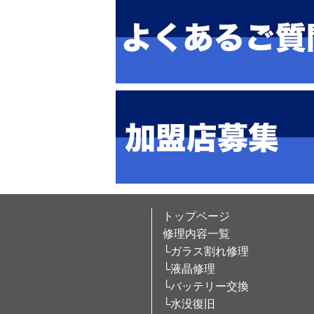
トップページ
修理内容一覧
└ガラス割れ修理
└液晶修理
└バッテリー交換
└水没復旧