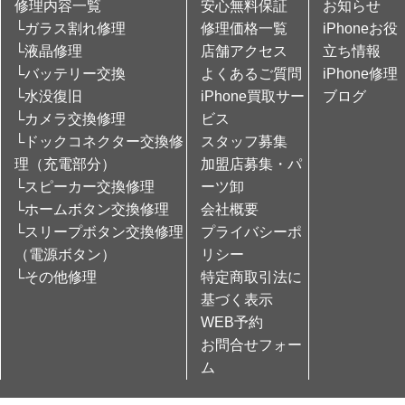
修理内容一覧
安心無料保証
お知らせ
└ガラス割れ修理
修理価格一覧
iPhoneお役
└液晶修理
店舗アクセス
立ち情報
└バッテリー交換
よくあるご質問
iPhone修理
└水没復旧
iPhone買取サー
ブログ
└カメラ交換修理
ビス
└ドックコネクター交換修
スタッフ募集
理（充電部分）
加盟店募集・パ
└スピーカー交換修理
ーツ卸
└ホームボタン交換修理
会社概要
└スリープボタン交換修理
プライバシーポ
（電源ボタン）
リシー
└その他修理
特定商取引法に
基づく表示
WEB予約
お問合せフォー
ム