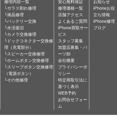
修理内容一覧
安心無料保証
お知らせ
└ガラス割れ修理
修理価格一覧
iPhoneお役
└液晶修理
店舗アクセス
立ち情報
└バッテリー交換
よくあるご質問
iPhone修理
└水没復旧
iPhone買取サー
ブログ
└カメラ交換修理
ビス
└ドックコネクター交換修
スタッフ募集
理（充電部分）
加盟店募集・パ
└スピーカー交換修理
ーツ卸
└ホームボタン交換修理
会社概要
└スリープボタン交換修理
プライバシーポ
（電源ボタン）
リシー
└その他修理
特定商取引法に
基づく表示
WEB予約
お問合せフォー
ム