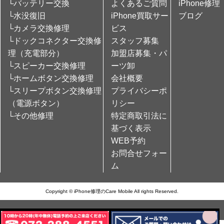
└バッテリー交換
よくあるご質問
iPhone修理
└水没復旧
iPhone買取サー
ブログ
└カメラ交換修理
ビス
└ドックコネクター交換修
スタッフ募集
理（充電部分）
加盟店募集・パ
└スピーカー交換修理
ーツ卸
└ホームボタン交換修理
会社概要
└スリープボタン交換修理
プライバシーポ
（電源ボタン）
リシー
└その他修理
特定商取引法に
基づく表示
WEB予約
お問合せフォー
ム
Copyright © iPhone修理のCare Mobile All rights Reserved.