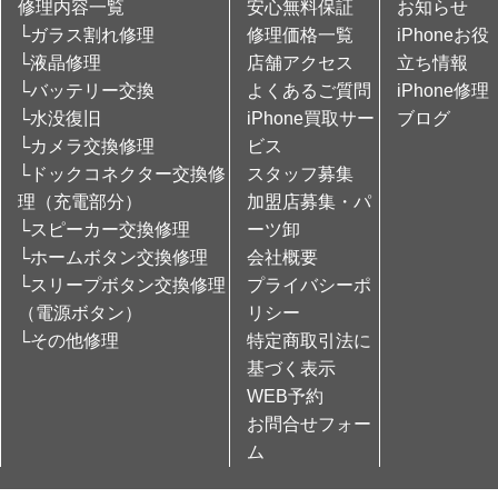
修理内容一覧
安心無料保証
お知らせ
└ガラス割れ修理
修理価格一覧
iPhoneお役
└液晶修理
店舗アクセス
立ち情報
└バッテリー交換
よくあるご質問
iPhone修理
└水没復旧
iPhone買取サー
ブログ
└カメラ交換修理
ビス
└ドックコネクター交換修
スタッフ募集
理（充電部分）
加盟店募集・パ
└スピーカー交換修理
ーツ卸
└ホームボタン交換修理
会社概要
└スリープボタン交換修理
プライバシーポ
（電源ボタン）
リシー
└その他修理
特定商取引法に
基づく表示
WEB予約
お問合せフォー
ム