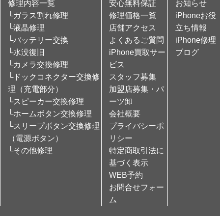
修理内容一覧
安心無料保証
お知らせ
└ガラス割れ修理
修理価格一覧
iPhoneお役
└液晶修理
店舗アクセス
立ち情報
└バッテリー交換
よくあるご質問
iPhone修理
└水没復旧
iPhone買取サー
ブログ
└カメラ交換修理
ビス
└ドックコネクター交換修
スタッフ募集
理（充電部分）
加盟店募集・パ
└スピーカー交換修理
ーツ卸
└ホームボタン交換修理
会社概要
└スリープボタン交換修理
プライバシーポ
（電源ボタン）
リシー
└その他修理
特定商取引法に
基づく表示
WEB予約
お問合せフォー
ム