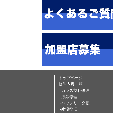
トップページ
修理内容一覧
└ガラス割れ修理
└液晶修理
└バッテリー交換
└水没復旧