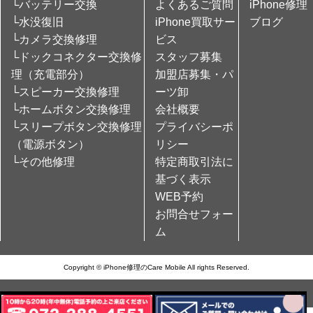
└バッテリー交換
よくあるご質問
iPhone修理
└水没復旧
iPhone買取サー
ブログ
└カメラ交換修理
ビス
└ドックコネクター交換修
スタッフ募集
理（充電部分）
加盟店募集・パ
└スピーカー交換修理
ーツ卸
└ホームボタン交換修理
会社概要
└スリープボタン交換修理
プライバシーポ
（電源ボタン）
リシー
└その他修理
特定商取引法に
基づく表示
WEB予約
お問合せフォー
ム
Copyright © iPhone修理のCare Mobile All rights Reserved.