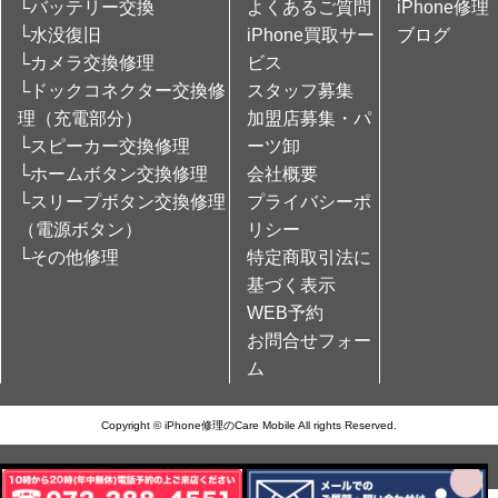
└バッテリー交換
よくあるご質問
iPhone修理
└水没復旧
iPhone買取サー
ブログ
└カメラ交換修理
ビス
└ドックコネクター交換修
スタッフ募集
理（充電部分）
加盟店募集・パ
└スピーカー交換修理
ーツ卸
└ホームボタン交換修理
会社概要
└スリープボタン交換修理
プライバシーポ
（電源ボタン）
リシー
└その他修理
特定商取引法に
基づく表示
WEB予約
お問合せフォー
ム
Copyright © iPhone修理のCare Mobile All rights Reserved.