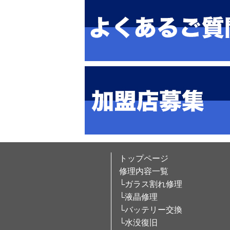
トップページ
修理内容一覧
└ガラス割れ修理
└液晶修理
└バッテリー交換
└水没復旧