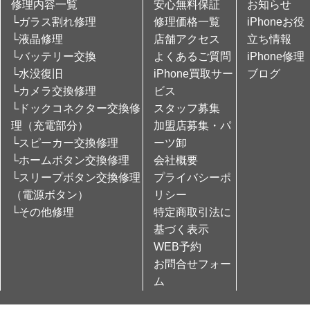
修理内容一覧
安心無料保証
お知らせ
└ガラス割れ修理
修理価格一覧
iPhoneお役
└液晶修理
店舗アクセス
立ち情報
└バッテリー交換
よくあるご質問
iPhone修理
└水没復旧
iPhone買取サー
ブログ
└カメラ交換修理
ビス
└ドックコネクター交換修
スタッフ募集
理（充電部分）
加盟店募集・パ
└スピーカー交換修理
ーツ卸
└ホームボタン交換修理
会社概要
└スリープボタン交換修理
プライバシーポ
（電源ボタン）
リシー
└その他修理
特定商取引法に
基づく表示
WEB予約
お問合せフォー
ム