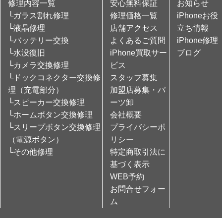
修理内容一覧
安心無料保証
お知らせ
└ガラス割れ修理
修理価格一覧
iPhoneお役
└液晶修理
店舗アクセス
立ち情報
└バッテリー交換
よくあるご質問
iPhone修理
└水没復旧
iPhone買取サー
ブログ
└カメラ交換修理
ビス
└ドックコネクター交換修
スタッフ募集
理（充電部分）
加盟店募集・パ
└スピーカー交換修理
ーツ卸
└ホームボタン交換修理
会社概要
└スリープボタン交換修理
プライバシーポ
（電源ボタン）
リシー
└その他修理
特定商取引法に
基づく表示
WEB予約
お問合せフォー
ム