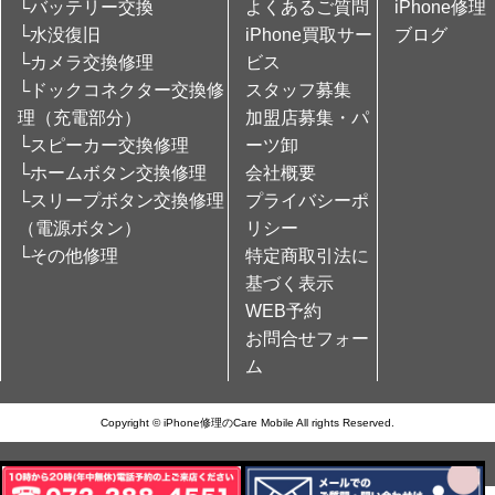
└バッテリー交換
よくあるご質問
iPhone修理
└水没復旧
iPhone買取サー
ブログ
└カメラ交換修理
ビス
└ドックコネクター交換修
スタッフ募集
理（充電部分）
加盟店募集・パ
└スピーカー交換修理
ーツ卸
└ホームボタン交換修理
会社概要
└スリープボタン交換修理
プライバシーポ
（電源ボタン）
リシー
└その他修理
特定商取引法に
基づく表示
WEB予約
お問合せフォー
ム
Copyright © iPhone修理のCare Mobile All rights Reserved.