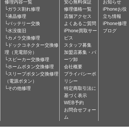
修理内容一覧
安心無料保証
お知らせ
└ガラス割れ修理
修理価格一覧
iPhoneお役
└液晶修理
店舗アクセス
立ち情報
└バッテリー交換
よくあるご質問
iPhone修理
└水没復旧
iPhone買取サー
ブログ
└カメラ交換修理
ビス
└ドックコネクター交換修
スタッフ募集
理（充電部分）
加盟店募集・パ
└スピーカー交換修理
ーツ卸
└ホームボタン交換修理
会社概要
└スリープボタン交換修理
プライバシーポ
（電源ボタン）
リシー
└その他修理
特定商取引法に
基づく表示
WEB予約
お問合せフォー
ム