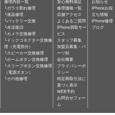
修理内容一覧
安心無料保証
お知らせ
└ガラス割れ修理
修理価格一覧
iPhoneお役
└液晶修理
店舗アクセス
立ち情報
└バッテリー交換
よくあるご質問
iPhone修理
└水没復旧
iPhone買取サー
ブログ
└カメラ交換修理
ビス
└ドックコネクター交換修
スタッフ募集
理（充電部分）
加盟店募集・パ
└スピーカー交換修理
ーツ卸
└ホームボタン交換修理
会社概要
└スリープボタン交換修理
プライバシーポ
（電源ボタン）
リシー
└その他修理
特定商取引法に
基づく表示
WEB予約
お問合せフォー
ム