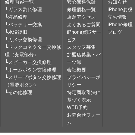
修理内容一覧
安心無料保証
お知らせ
└ガラス割れ修理
修理価格一覧
iPhoneお役
└液晶修理
店舗アクセス
立ち情報
└バッテリー交換
よくあるご質問
iPhone修理
└水没復旧
iPhone買取サー
ブログ
└カメラ交換修理
ビス
└ドックコネクター交換修
スタッフ募集
理（充電部分）
加盟店募集・パ
└スピーカー交換修理
ーツ卸
└ホームボタン交換修理
会社概要
└スリープボタン交換修理
プライバシーポ
（電源ボタン）
リシー
└その他修理
特定商取引法に
基づく表示
WEB予約
お問合せフォー
ム