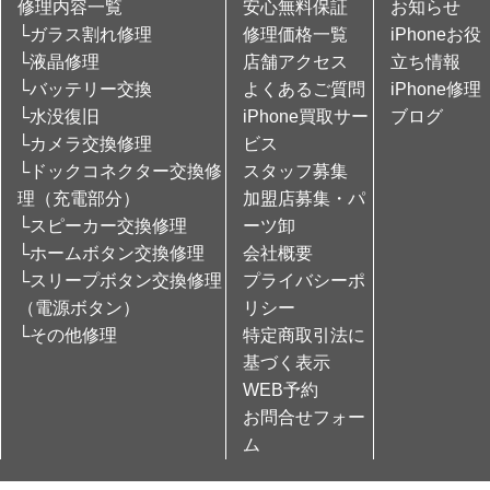
修理内容一覧
安心無料保証
お知らせ
└ガラス割れ修理
修理価格一覧
iPhoneお役
└液晶修理
店舗アクセス
立ち情報
└バッテリー交換
よくあるご質問
iPhone修理
└水没復旧
iPhone買取サー
ブログ
└カメラ交換修理
ビス
└ドックコネクター交換修
スタッフ募集
理（充電部分）
加盟店募集・パ
└スピーカー交換修理
ーツ卸
└ホームボタン交換修理
会社概要
└スリープボタン交換修理
プライバシーポ
（電源ボタン）
リシー
└その他修理
特定商取引法に
基づく表示
WEB予約
お問合せフォー
ム