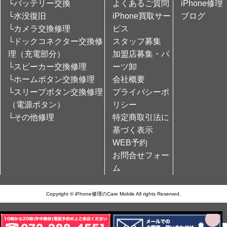
└バッテリー交換
よくあるご質問
iPhone修理
└水没復旧
iPhone買取サー
ブログ
└カメラ交換修理
ビス
└ドックコネクター交換修
スタッフ募集
理（充電部分）
加盟店募集・パ
└スピーカー交換修理
ーツ卸
└ホームボタン交換修理
会社概要
└スリープボタン交換修理
プライバシーポ
（電源ボタン）
リシー
└その他修理
特定商取引法に
基づく表示
WEB予約
お問合せフォー
ム
Copyright © iPhone修理のCare Mobile All rights Reserved.