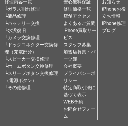
修理内容一覧
安心無料保証
お知らせ
└ガラス割れ修理
修理価格一覧
iPhoneお役
└液晶修理
店舗アクセス
立ち情報
└バッテリー交換
よくあるご質問
iPhone修理
└水没復旧
iPhone買取サー
ブログ
└カメラ交換修理
ビス
└ドックコネクター交換修
スタッフ募集
理（充電部分）
加盟店募集・パ
└スピーカー交換修理
ーツ卸
└ホームボタン交換修理
会社概要
└スリープボタン交換修理
プライバシーポ
（電源ボタン）
リシー
└その他修理
特定商取引法に
基づく表示
WEB予約
お問合せフォー
ム