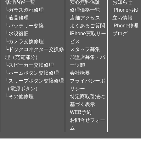
修理内容一覧
安心無料保証
お知らせ
└ガラス割れ修理
修理価格一覧
iPhoneお役
└液晶修理
店舗アクセス
立ち情報
└バッテリー交換
よくあるご質問
iPhone修理
└水没復旧
iPhone買取サー
ブログ
└カメラ交換修理
ビス
└ドックコネクター交換修
スタッフ募集
理（充電部分）
加盟店募集・パ
└スピーカー交換修理
ーツ卸
└ホームボタン交換修理
会社概要
└スリープボタン交換修理
プライバシーポ
（電源ボタン）
リシー
└その他修理
特定商取引法に
基づく表示
WEB予約
お問合せフォー
ム