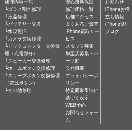
修理内容一覧
安心無料保証
お知らせ
└ガラス割れ修理
修理価格一覧
iPhoneお役
└液晶修理
店舗アクセス
立ち情報
└バッテリー交換
よくあるご質問
iPhone修理
└水没復旧
iPhone買取サー
ブログ
└カメラ交換修理
ビス
└ドックコネクター交換修
スタッフ募集
理（充電部分）
加盟店募集・パ
└スピーカー交換修理
ーツ卸
└ホームボタン交換修理
会社概要
└スリープボタン交換修理
プライバシーポ
（電源ボタン）
リシー
└その他修理
特定商取引法に
基づく表示
WEB予約
お問合せフォー
ム