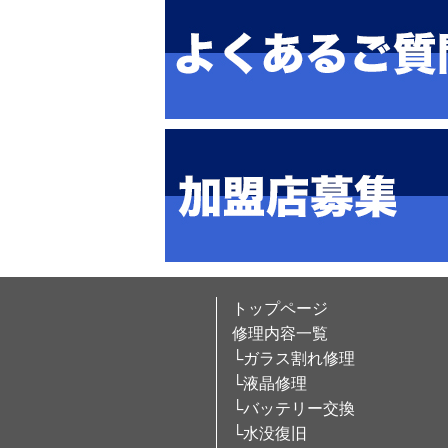
トップページ
修理内容一覧
└ガラス割れ修理
└液晶修理
└バッテリー交換
└水没復旧