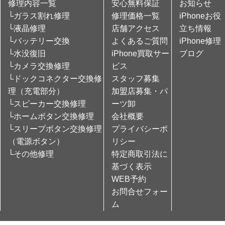
修理内容一覧
安心無料保証
お知らせ
└ガラス割れ修理
修理価格一覧
iPhoneお役
└液晶修理
店舗アクセス
立ち情報
└バッテリー交換
よくあるご質問
iPhone修理
└水没復旧
iPhone買取サー
ブログ
└カメラ交換修理
ビス
└ドックコネクター交換修
スタッフ募集
理（充電部分）
加盟店募集・パ
└スピーカー交換修理
ーツ卸
└ホームボタン交換修理
会社概要
└スリープボタン交換修理
プライバシーポ
（電源ボタン）
リシー
└その他修理
特定商取引法に
基づく表示
WEB予約
お問合せフォー
ム