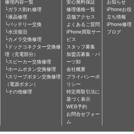
修理内容一覧
安心無料保証
お知らせ
└ガラス割れ修理
修理価格一覧
iPhoneお役
└液晶修理
店舗アクセス
立ち情報
└バッテリー交換
よくあるご質問
iPhone修理
└水没復旧
iPhone買取サー
ブログ
└カメラ交換修理
ビス
└ドックコネクター交換修
スタッフ募集
理（充電部分）
加盟店募集・パ
└スピーカー交換修理
ーツ卸
└ホームボタン交換修理
会社概要
└スリープボタン交換修理
プライバシーポ
（電源ボタン）
リシー
└その他修理
特定商取引法に
基づく表示
WEB予約
お問合せフォー
ム