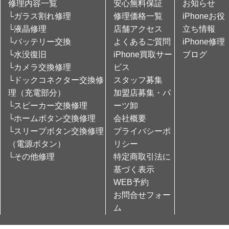
修理内容一覧
安心無料保証
お知らせ
└ガラス割れ修理
修理価格一覧
iPhoneお役
└液晶修理
店舗アクセス
立ち情報
└バッテリー交換
よくあるご質問
iPhone修理
└水没復旧
iPhone買取サー
ブログ
└カメラ交換修理
ビス
└ドックコネクター交換修
スタッフ募集
理（充電部分）
加盟店募集・パ
└スピーカー交換修理
ーツ卸
└ホームボタン交換修理
会社概要
└スリープボタン交換修理
プライバシーポ
（電源ボタン）
リシー
└その他修理
特定商取引法に
基づく表示
WEB予約
お問合せフォー
ム