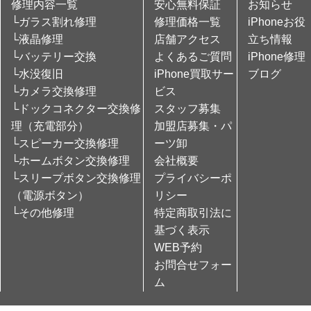
修理内容一覧
安心無料保証
お知らせ
└ガラス割れ修理
修理価格一覧
iPhoneお役
└液晶修理
店舗アクセス
立ち情報
└バッテリー交換
よくあるご質問
iPhone修理
└水没復旧
iPhone買取サー
ブログ
└カメラ交換修理
ビス
└ドックコネクター交換修
スタッフ募集
理（充電部分）
加盟店募集・パ
└スピーカー交換修理
ーツ卸
└ホームボタン交換修理
会社概要
└スリープボタン交換修理
プライバシーポ
（電源ボタン）
リシー
└その他修理
特定商取引法に
基づく表示
WEB予約
お問合せフォー
ム