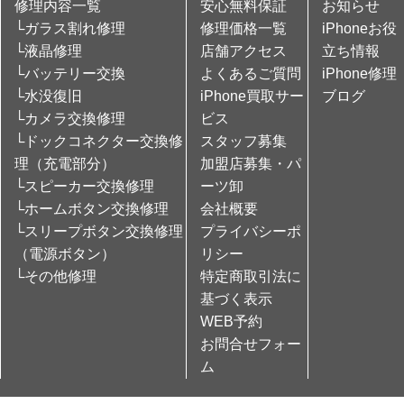
修理内容一覧
安心無料保証
お知らせ
└ガラス割れ修理
修理価格一覧
iPhoneお役
└液晶修理
店舗アクセス
立ち情報
└バッテリー交換
よくあるご質問
iPhone修理
└水没復旧
iPhone買取サー
ブログ
└カメラ交換修理
ビス
└ドックコネクター交換修
スタッフ募集
理（充電部分）
加盟店募集・パ
└スピーカー交換修理
ーツ卸
└ホームボタン交換修理
会社概要
└スリープボタン交換修理
プライバシーポ
（電源ボタン）
リシー
└その他修理
特定商取引法に
基づく表示
WEB予約
お問合せフォー
ム