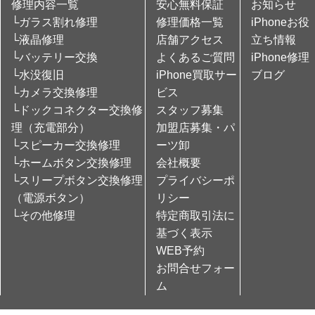
修理内容一覧
安心無料保証
お知らせ
└ガラス割れ修理
修理価格一覧
iPhoneお役
└液晶修理
店舗アクセス
立ち情報
└バッテリー交換
よくあるご質問
iPhone修理
└水没復旧
iPhone買取サー
ブログ
└カメラ交換修理
ビス
└ドックコネクター交換修
スタッフ募集
理（充電部分）
加盟店募集・パ
└スピーカー交換修理
ーツ卸
└ホームボタン交換修理
会社概要
└スリープボタン交換修理
プライバシーポ
（電源ボタン）
リシー
└その他修理
特定商取引法に
基づく表示
WEB予約
お問合せフォー
ム