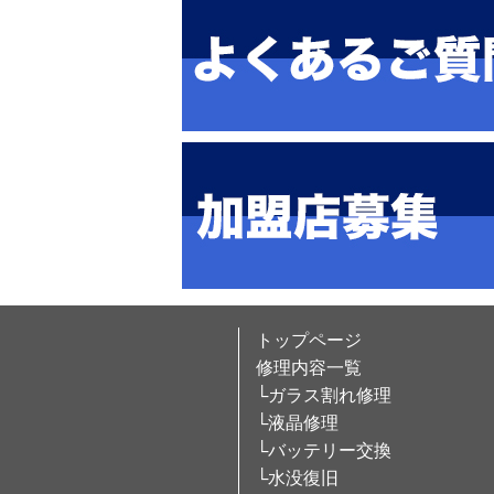
トップページ
修理内容一覧
└ガラス割れ修理
└液晶修理
└バッテリー交換
└水没復旧