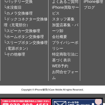
└バッテリー交換
よくあるご質問
iPhone修理
└水没復旧
iPhone買取サー
ブログ
└カメラ交換修理
ビス
└ドックコネクター交換修
スタッフ募集
理（充電部分）
加盟店募集・パ
└スピーカー交換修理
ーツ卸
└ホームボタン交換修理
会社概要
└スリープボタン交換修理
プライバシーポ
（電源ボタン）
リシー
└その他修理
特定商取引法に
基づく表示
WEB予約
お問合せフォー
ム
Copyright © iPhone修理のCare Mobile All rights Reserved.