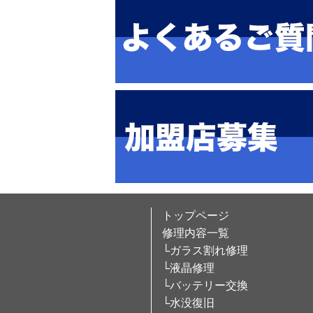
トップページ
修理内容一覧
└ガラス割れ修理
└液晶修理
└バッテリー交換
└水没復旧