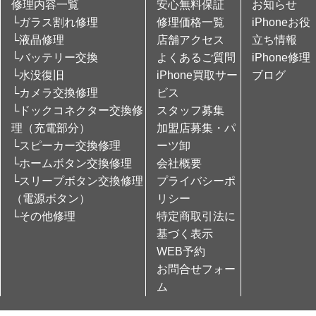
修理内容一覧
安心無料保証
お知らせ
└ガラス割れ修理
修理価格一覧
iPhoneお役
└液晶修理
店舗アクセス
立ち情報
└バッテリー交換
よくあるご質問
iPhone修理
└水没復旧
iPhone買取サー
ブログ
└カメラ交換修理
ビス
└ドックコネクター交換修
スタッフ募集
理（充電部分）
加盟店募集・パ
└スピーカー交換修理
ーツ卸
└ホームボタン交換修理
会社概要
└スリープボタン交換修理
プライバシーポ
（電源ボタン）
リシー
└その他修理
特定商取引法に
基づく表示
WEB予約
お問合せフォー
ム