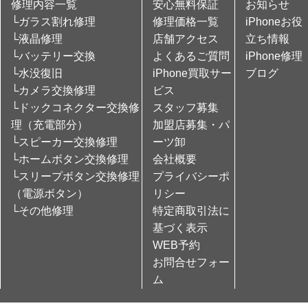
修理内容一覧
安心無料保証
お知らせ
└ガラス割れ修理
修理価格一覧
iPhoneお役
└液晶修理
店舗アクセス
立ち情報
└バッテリー交換
よくあるご質問
iPhone修理
└水没復旧
iPhone買取サー
ブログ
└カメラ交換修理
ビス
└ドックコネクター交換修
スタッフ募集
理（充電部分）
加盟店募集・パ
└スピーカー交換修理
ーツ卸
└ホームボタン交換修理
会社概要
└スリープボタン交換修理
プライバシーポ
（電源ボタン）
リシー
└その他修理
特定商取引法に
基づく表示
WEB予約
お問合せフォー
ム