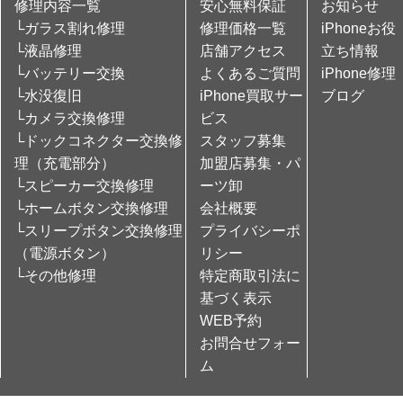
修理内容一覧
安心無料保証
お知らせ
└ガラス割れ修理
修理価格一覧
iPhoneお役
└液晶修理
店舗アクセス
立ち情報
└バッテリー交換
よくあるご質問
iPhone修理
└水没復旧
iPhone買取サー
ブログ
└カメラ交換修理
ビス
└ドックコネクター交換修
スタッフ募集
理（充電部分）
加盟店募集・パ
└スピーカー交換修理
ーツ卸
└ホームボタン交換修理
会社概要
└スリープボタン交換修理
プライバシーポ
（電源ボタン）
リシー
└その他修理
特定商取引法に
基づく表示
WEB予約
お問合せフォー
ム