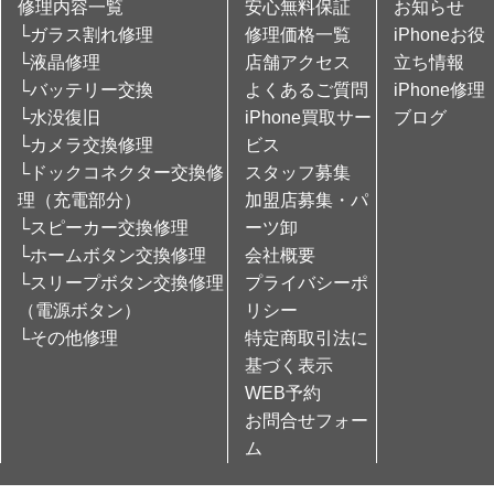
修理内容一覧
安心無料保証
お知らせ
└ガラス割れ修理
修理価格一覧
iPhoneお役
└液晶修理
店舗アクセス
立ち情報
└バッテリー交換
よくあるご質問
iPhone修理
└水没復旧
iPhone買取サー
ブログ
└カメラ交換修理
ビス
└ドックコネクター交換修
スタッフ募集
理（充電部分）
加盟店募集・パ
└スピーカー交換修理
ーツ卸
└ホームボタン交換修理
会社概要
└スリープボタン交換修理
プライバシーポ
（電源ボタン）
リシー
└その他修理
特定商取引法に
基づく表示
WEB予約
お問合せフォー
ム