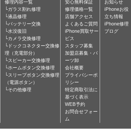
修理内容一覧
安心無料保証
お知らせ
└ガラス割れ修理
修理価格一覧
iPhoneお役
└液晶修理
店舗アクセス
立ち情報
└バッテリー交換
よくあるご質問
iPhone修理
└水没復旧
iPhone買取サー
ブログ
└カメラ交換修理
ビス
└ドックコネクター交換修
スタッフ募集
理（充電部分）
加盟店募集・パ
└スピーカー交換修理
ーツ卸
└ホームボタン交換修理
会社概要
└スリープボタン交換修理
プライバシーポ
（電源ボタン）
リシー
└その他修理
特定商取引法に
基づく表示
WEB予約
お問合せフォー
ム