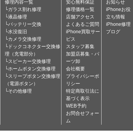
修理内容一覧
安心無料保証
お知らせ
└ガラス割れ修理
修理価格一覧
iPhoneお役
└液晶修理
店舗アクセス
立ち情報
└バッテリー交換
よくあるご質問
iPhone修理
└水没復旧
iPhone買取サー
ブログ
└カメラ交換修理
ビス
└ドックコネクター交換修
スタッフ募集
理（充電部分）
加盟店募集・パ
└スピーカー交換修理
ーツ卸
└ホームボタン交換修理
会社概要
└スリープボタン交換修理
プライバシーポ
（電源ボタン）
リシー
└その他修理
特定商取引法に
基づく表示
WEB予約
お問合せフォー
ム