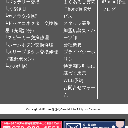
└バッテリー交換
よくあるご質問
iPhone修理
└水没復旧
iPhone買取サー
ブログ
└カメラ交換修理
ビス
└ドックコネクター交換修
スタッフ募集
理（充電部分）
加盟店募集・パ
└スピーカー交換修理
ーツ卸
└ホームボタン交換修理
会社概要
└スリープボタン交換修理
プライバシーポ
（電源ボタン）
リシー
└その他修理
特定商取引法に
基づく表示
WEB予約
お問合せフォー
ム
Copyright © iPhone修理のCare Mobile All rights Reserved.