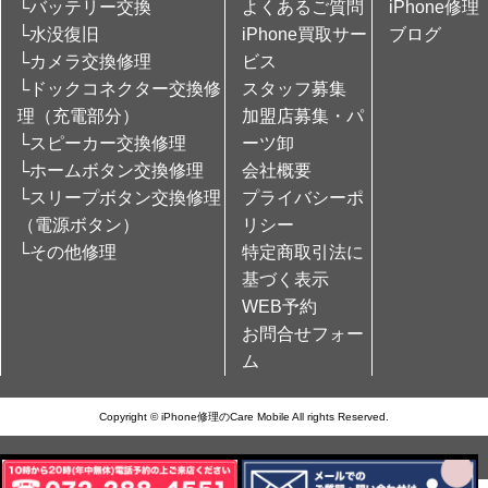
└バッテリー交換
よくあるご質問
iPhone修理
└水没復旧
iPhone買取サー
ブログ
└カメラ交換修理
ビス
└ドックコネクター交換修
スタッフ募集
理（充電部分）
加盟店募集・パ
└スピーカー交換修理
ーツ卸
└ホームボタン交換修理
会社概要
└スリープボタン交換修理
プライバシーポ
（電源ボタン）
リシー
└その他修理
特定商取引法に
基づく表示
WEB予約
お問合せフォー
ム
Copyright © iPhone修理のCare Mobile All rights Reserved.