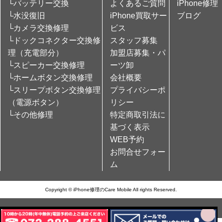
└バッテリー交換
よくあるご質問
iPhone修理
└水没復旧
iPhone買取サー
ブログ
└カメラ交換修理
ビス
└ドックコネクター交換修
スタッフ募集
理（充電部分）
加盟店募集・パ
└スピーカー交換修理
ーツ卸
└ホームボタン交換修理
会社概要
└スリープボタン交換修理
プライバシーポ
（電源ボタン）
リシー
└その他修理
特定商取引法に
基づく表示
WEB予約
お問合せフォー
ム
Copyright © iPhone修理のCare Mobile All rights Reserved.