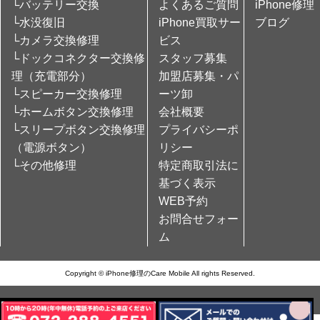
└バッテリー交換
よくあるご質問
iPhone修理
└水没復旧
iPhone買取サー
ブログ
└カメラ交換修理
ビス
└ドックコネクター交換修
スタッフ募集
理（充電部分）
加盟店募集・パ
└スピーカー交換修理
ーツ卸
└ホームボタン交換修理
会社概要
└スリープボタン交換修理
プライバシーポ
（電源ボタン）
リシー
└その他修理
特定商取引法に
基づく表示
WEB予約
お問合せフォー
ム
Copyright © iPhone修理のCare Mobile All rights Reserved.