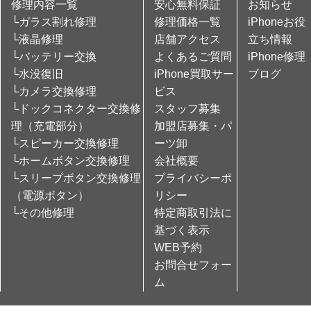
修理内容一覧
安心無料保証
お知らせ
└ガラス割れ修理
修理価格一覧
iPhoneお役
└液晶修理
店舗アクセス
立ち情報
└バッテリー交換
よくあるご質問
iPhone修理
└水没復旧
iPhone買取サー
ブログ
└カメラ交換修理
ビス
└ドックコネクター交換修
スタッフ募集
理（充電部分）
加盟店募集・パ
└スピーカー交換修理
ーツ卸
└ホームボタン交換修理
会社概要
└スリープボタン交換修理
プライバシーポ
（電源ボタン）
リシー
└その他修理
特定商取引法に
基づく表示
WEB予約
お問合せフォー
ム