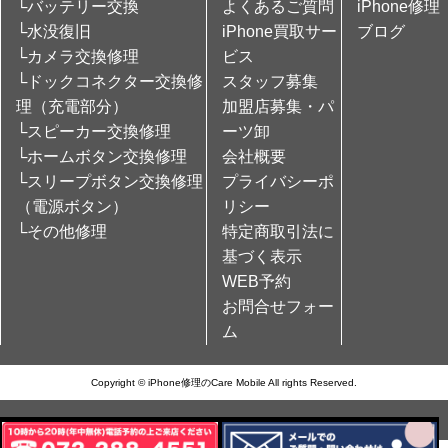
└バッテリー交換
よくあるご質問
iPhone修理
└水没復旧
iPhone買取サー
ブログ
└カメラ交換修理
ビス
└ドックコネクター交換修
スタッフ募集
理（充電部分）
加盟店募集・パ
└スピーカー交換修理
ーツ卸
└ホームボタン交換修理
会社概要
└スリープボタン交換修理
プライバシーポ
（電源ボタン）
リシー
└その他修理
特定商取引法に
基づく表示
WEB予約
お問合せフォー
ム
Copyright © iPhone修理のCare Mobile All rights Reserved.